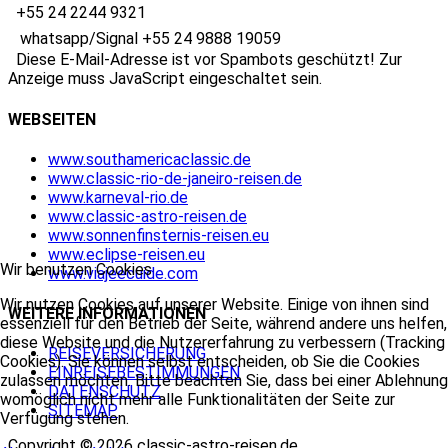
+55 24 2244 9321
whatsapp/Signal +55 24 9888 19059
Diese E-Mail-Adresse ist vor Spambots geschützt! Zur
Anzeige muss JavaScript eingeschaltet sein.
WEBSEITEN
www.southamericaclassic.de
www.classic-rio-de-janeiro-reisen.de
www.karneval-rio.de
www.classic-astro-reisen.de
www.sonnenfinsternis-reisen.eu
www.eclipse-reisen.eu
Wir benutzen Cookies
www.viajeecuide.com
Wir nutzen Cookies auf unserer Website. Einige von ihnen sind
WEITERE
INFORMATIONEN
essenziell für den Betrieb der Seite, während andere uns helfen,
diese Website und die Nutzererfahrung zu verbessern (Tracking
REISEVERSICHERUNG
Cookies). Sie können selbst entscheiden, ob Sie die Cookies
EINREISEBESTIMMUNGEN
zulassen möchten. Bitte beachten Sie, dass bei einer Ablehnung
DATENSCHUTZ
womöglich nicht mehr alle Funktionalitäten der Seite zur
SITEMAP
Verfügung stehen.
Copyright ©
2026
classic-astro-reisen.de