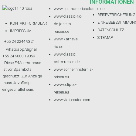
INFORMATIONEN
www.southamericaclassic.de
REISEVERSICHERUNG
www.classic-rio-
EINREISEBESTIMMUN
KONTAKTFORMULAR
de-janeiro-
DATENSCHUTZ
IMPRESSUM
reisen.de
SITEMAP
www.karneval-
+55 24 2244 9321
rio.de
whatsapp/Signal
www.classic-
+55 24 9888 19059
astro-reisen.de
Diese E-Mail-Adresse
www.sonnenfinsternis-
ist vor Spambots
geschützt! Zur Anzeige
reisen.eu
muss JavaScript
www.eclipse-
eingeschaltet sein.
reisen.eu
www.viajeecuide.com