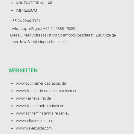
KONTAKTFORMULAR
IMPRESSUM
+55 24 2244 9321
whatsapp/Signal +55 24 9888 19059
Diese E-Mail-Adresse ist vor Spambots geschützt! Zur Anzeige
muss JavaScript eingeschaltet sein.
WEBSEITEN
www.southamericaclassic.de
www.classic-rio-de-janeiro-reisen.de
www.karneval-rio.de
www.classic-astro-reisen.de
www.sonnenfinsternis-reisen.eu
www.eclipse-reisen.eu
www.viajeecuide.com