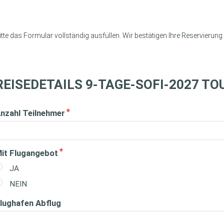
itte das Formular vollständig ausfüllen. Wir bestätigen Ihre Reservier
REISEDETAILS 9-TAGE-SOFI-2027 TO
nzahl Teilnehmer
it Flugangebot
JA
NEIN
lughafen Abflug